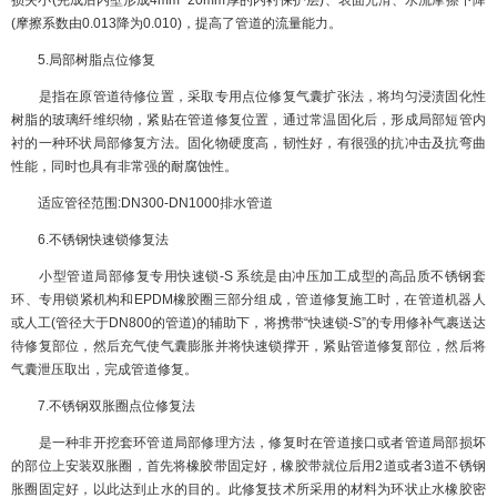
损失小(完成后内壁形成4mm~20mm厚的内衬保护层)、表面光滑、水流摩擦下降
(摩擦系数由0.013降为0.010)，提高了管道的流量能力。
5.局部树脂点位修复
是指在原管道待修位置，采取专用点位修复气囊扩张法，将均匀浸渍固化性
树脂的玻璃纤维织物，紧贴在管道修复位置，通过常温固化后，形成局部短管内
衬的一种环状局部修复方法。固化物硬度高，韧性好，有很强的抗冲击及抗弯曲
性能，同时也具有非常强的耐腐蚀性。
适应管径范围:DN300-DN1000排水管道
6.不锈钢快速锁修复法
小型管道局部修复专用快速锁-S 系统是由冲压加工成型的高品质不锈钢套
环、专用锁紧机构和EPDM橡胶圈三部分组成，管道修复施工时，在管道机器人
或人工(管径大于DN800的管道)的辅助下，将携带“快速锁-S”的专用修补气裹送达
待修复部位，然后充气使气囊膨胀并将快速锁撑开，紧贴管道修复部位，然后将
气囊泄压取出，完成管道修复。
7.不锈钢双胀圈点位修复法
是一种非开挖套环管道局部修理方法，修复时在管道接口或者管道局部损坏
的部位上安装双胀圈，首先将橡胶带固定好，橡胶带就位后用2道或者3道不锈钢
胀圈固定好，以此达到止水的目的。此修复技术所采用的材料为环状止水橡胶密