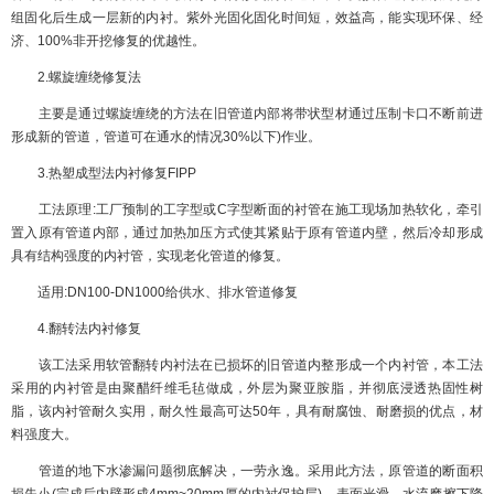
组固化后生成一层新的内衬。紫外光固化固化时间短，效益高，能实现环保、经
济、100%非开挖修复的优越性。
2.螺旋缠绕修复法
主要是通过螺旋缠绕的方法在旧管道内部将带状型材通过压制卡口不断前进
形成新的管道，管道可在通水的情况30%以下)作业。
3.热塑成型法内衬修复FIPP
工法原理:工厂预制的工字型或C字型断面的衬管在施工现场加热软化，牵引
置入原有管道内部，通过加热加压方式使其紧贴于原有管道内壁，然后冷却形成
具有结构强度的内衬管，实现老化管道的修复。
适用:DN100-DN1000给供水、排水管道修复
4.翻转法内衬修复
该工法采用软管翻转内衬法在已损坏的旧管道内整形成一个内衬管，本工法
采用的内衬管是由聚醋纤维毛毡做成，外层为聚亚胺脂，并彻底浸透热固性树
脂，该内衬管耐久实用，耐久性最高可达50年，具有耐腐蚀、耐磨损的优点，材
料强度大。
管道的地下水渗漏问题彻底解决，一劳永逸。采用此方法，原管道的断面积